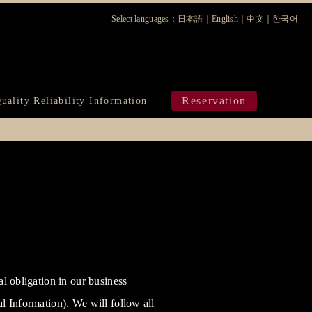
Select languages：
日本語
｜
English
｜
中文
｜
한국어
ura
Reservation
uality Reliability Information
al obligation in our business
al Information). We will follow all