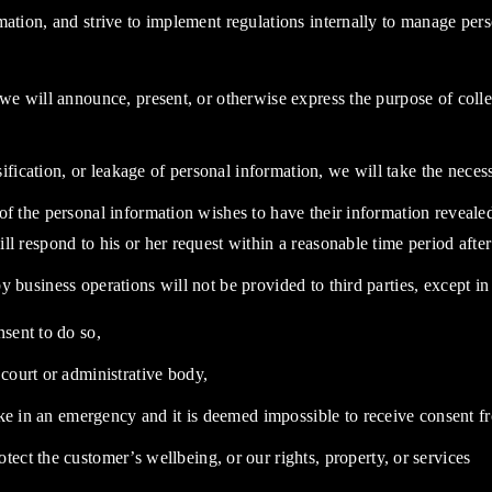
ation, and strive to implement regulations internally to manage pers
we will announce, present, or otherwise express the purpose of collec
lsification, or leakage of personal information, we will take the neces
f the personal information wishes to have their information revealed
will respond to his or her request within a reasonable time period after
 business operations will not be provided to third parties, except in
sent to do so,
court or administrative body,
take in an emergency and it is deemed impossible to receive consent f
ect the customer’s wellbeing, or our rights, property, or services