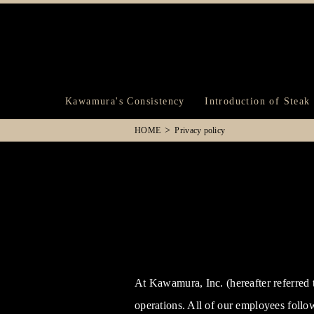
Kawamura's Consistency
Introduction of Steak
HOME
Privacy policy
At Kawamura, Inc. (hereafter referred t
operations. All of our employees follow