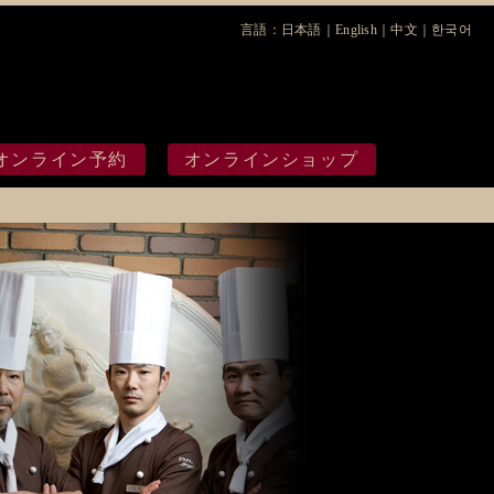
言語：
日本語
｜
English
｜
中文
｜
한국어
ワムラ
オンライン予約
オンラインショップ