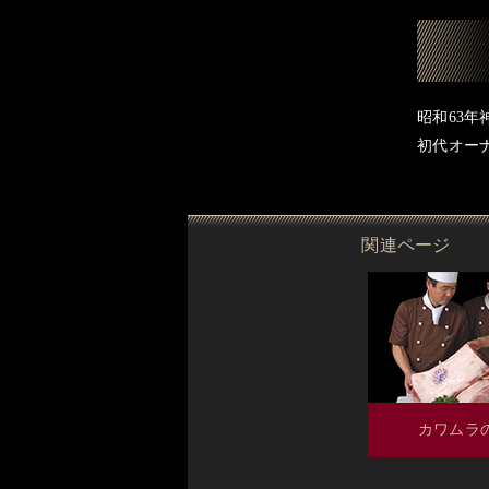
昭和63年
初代オー
関連ページ
カワムラ