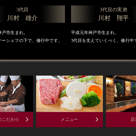
3代目
3代目の実弟
川村 雄介
川村 翔平
神戸市生まれ。
平成元年神戸市生まれ。
ナーシェフの下で、修行中です。
3代目を支えていくべく、修行中
のこだわり
メニュー
店