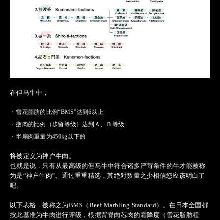
在但马牛中，
・
雪花脂肪的比例“BMS”达到6以上
・
瘦肉的比例（步留等级）达到Ａ、Ｂ等级
・
半扇肉重量为450kg以下的
将被定义为神户牛肉。
也就是说，只有从最高级的但马牛中符合诸多严苛条件的牛才能被称
为是“神户牛肉”。通过重重精选，其绝对数量之少相信您应该明白了
吧。
以下表格，被称之为BMS（Beef Marbling Standard）。在日本全国都
按此基准为牛肉进行评级，根据背脊肉芯肉的霜降度（雪花脂肪程