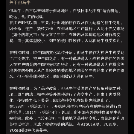
关于但马牛
但马牛，自古以来饲养于但马地区，在续日本纪中有“适合耕运、
輓运、食用”的记载。
在江户时代以前，主要用于田地的耕作以及作为运输的耕牛使用。
因长命、连产、繁殖力强，在但马地区生产盛行，因此于养父市场
（如今的养父市）等设立了牛市，在畿内及其周边地区进行着交
易。由于其体型较小、饲料的使用性较佳，因此但马牛颇受欢迎。
在明治时期，吃牛肉的文化流传开后，但马牛便作为神户牛肉受到
了广泛关注。神户牛肉之名，有一种说法是因为在神户居住的外国
人在神户购买的牛肉很好吃而得名，还有一种说法是因为在横滨等
地居住的外国人从产量较多的关西地区购买的牛肉经由了神户而得
名。但不管是哪种情况，他们都被认为是但马牛。
在明治时期，为了品种改良，但马牛与英国原产的短角种德文种、
瑞士原产的瑞士褐牛种等外国种进行了杂交生产，但由于肉质恶
化、使役能力低下显著，因此杂种交配在短期内就终止了。
在1898年（明治31年），开始使用作为户籍存在的牛籍簿进行血
统管理，1911年（明治44年）以后，所有混有外国种血液的牛皆
被排除。此外，也没有进行与其他地区品种的交配，血统纯化和改
良得以推进，形成了被称为蔓的系统。有ATSUTA蔓、FUKI蔓、
YOSHI蔓3种代表蔓牛。