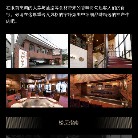
在眼前烹调的大蒜与油脂等食材带来的香味将勾起客人们的食
欲。
敬请在这厚重砖瓦风格的宁静氛围中细细品味精选的神户牛
肉吧。
楼层指南