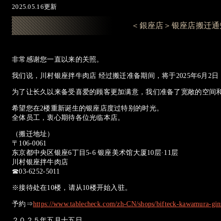
2025.05.16更新
＜銀座店＞银座店搬迁通
非常感谢您一直以来的关照。
我们说，川村银座拌牛肉店 经过搬迁准备期间，将于2025年6月2
为了让长久以来备受喜爱的顾客更加满意，我们准备了宽敞的空间
希望您在2楼重新诞生的银座店度过特别的时光。
全体员工，衷心期待各位光临本店。
（搬迁地址）
〒106-0061
东京都中央区银座6丁目5-6 银座美术馆大厦10层·11层
川村银座拌牛肉店
☎03-6252-5011
※接待处在10楼，请从10楼开始入驻。
予約⇒
https://www.tablecheck.com/zh-CN/shops/bifteck-kawamura-gin
２０２５年五月十五日