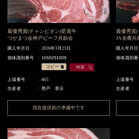
最優秀賞(チャンピオン)受賞牛
最優秀賞
つがまつ会神戸ビーフ共励会
JA全農
購入年月日
2026年3月23日
購入年月日
個体識別番号
個体識別番
コピー
検索
上場番号
665
上場番号
生産者
勢戸 章示
生産者
現在提供前の準備中です