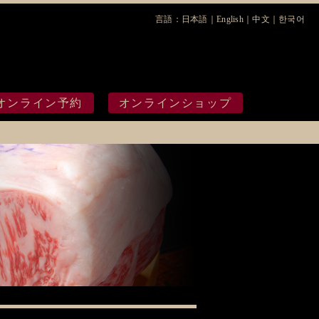
言語：
日本語
｜
English
｜
中文
｜
한국어
ワムラ
オンライン予約
オンラインショップ