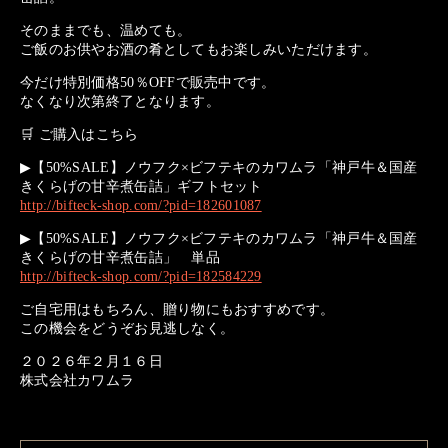
そのままでも、温めても。
ご飯のお供やお酒の肴としてもお楽しみいただけます。
今だけ特別価格50％OFFで販売中です。
なくなり次第終了となります。
🛒 ご購入はこちら
▶︎【50%SALE】ノウフク×ビフテキのカワムラ「神戸牛＆国産
きくらげの甘辛煮缶詰」ギフトセット
http://bifteck-shop.com/?pid=182601087
▶【50%SALE】ノウフク×ビフテキのカワムラ「神戸牛＆国産
きくらげの甘辛煮缶詰」 単品
http://bifteck-shop.com/?pid=182584229
ご自宅用はもちろん、贈り物にもおすすめです。
この機会をどうぞお見逃しなく。
２０２６年２月１６日
株式会社カワムラ